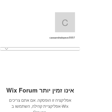
ions
מעקב
andralopezc5557
cassandralopezc5557
Wix Forum אינו זמין יותר
אפליקציה זו הופסקה. אם אתם צריכים
אפליקציית קהילה, השתמשו ב-Wix