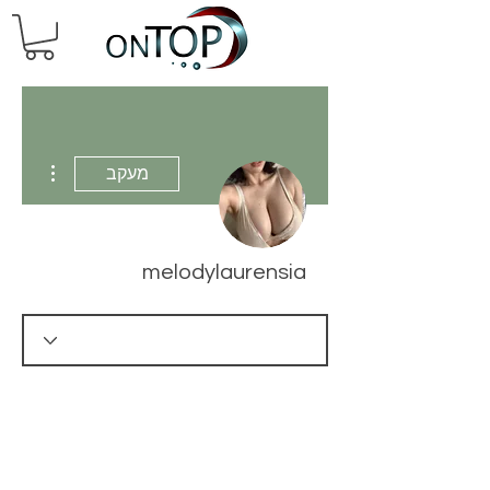
 actions
מעקב
melodylaurensia