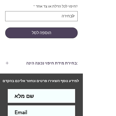
?חיפוי לכל הדלת או צד אחד
*
הוספה לסל
:בחירת מידת חיפוי נכונה הינה
חיפוי הגדול ממידות הדלת בלפחות 6
ס"מ, (גם ברוחב וגם בגובה.)
למידע נוסף השאירו פרטים ונחזור אליכם בהקדם
התקנה לדלת סטנדרטית (2 צדדים)-
290
ש"ח
התקנה לדלת סטנדרטית (צד אחד)-
200
ש"ח
עלות ההתקנה תשולם למתקין בסיום