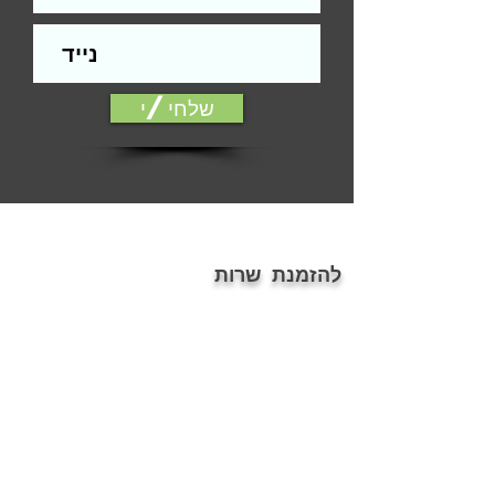
התקנה.
הפירזול בהדמיה להמחשה בלבד
אלמנטים כגון: עומק, צל, אלומיניום, עץ ,
זכוכית ועוד, הינם הדמיה בלבד.
שלחי/י
ייתכנו שינויים בין הגוון המוצג במסך לבין
המודפס
דלת סטנדרטית הינה דלת חלקה ללא
פגמים מהותיים, כגון: שקעים, בליטות,
שברים, שאינה תקינה ועוד... או דלת עץ
המחייבת הלבשת טפט בלבד.
ההתקנה אינה כוללת חיפוי משקופים
להזמנת שרות
(החלפת פירזול ניתן בתשלום נוסף).
פירוט תנאים נרחב/אחריות, על פי תקנון
054-7686076
האתר.
ontopoffice@gmail.com