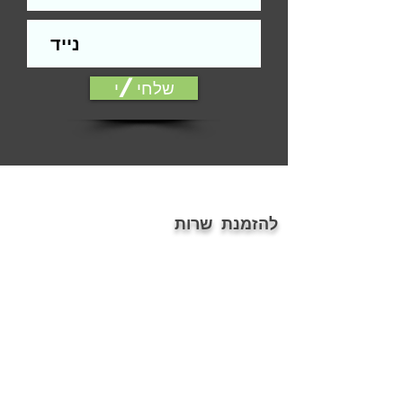
התקנה.
הפירזול בהדמיה להמחשה בלבד
אלמנטים כגון: עומק, צל, אלומיניום, עץ ,
זכוכית ועוד, הינם הדמיה בלבד.
שלחי/י
ייתכנו שינויים בין הגוון המוצג במסך לבין
המודפס
דלת סטנדרטית הינה דלת חלקה ללא
פגמים מהותיים, כגון: שקעים, בליטות,
שברים, שאינה תקינה ועוד... או דלת עץ
המחייבת הלבשת טפט בלבד.
ההתקנה אינה כוללת חיפוי משקופים
להזמנת שרות
(החלפת פירזול ניתן בתשלום נוסף).
פירוט תנאים נרחב/אחריות, על פי תקנון
054-7686076
האתר.
ontopoffice@gmail.com