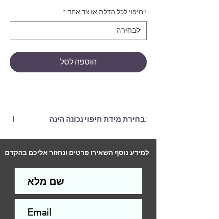
?חיפוי לכל הדלת או צד אחד
*
הוספה לסל
:בחירת מידת חיפוי נכונה הינה
חיפוי הגדול ממידות הדלת בלפחות 6
ס"מ, (גם ברוחב וגם בגובה.)
למידע נוסף השאירו פרטים ונחזור אליכם בהקדם
התקנה לדלת סטנדרטית (2 צדדים)-
290
ש"ח
התקנה לדלת סטנדרטית (צד אחד)-
200
ש"ח
עלות ההתקנה תשולם למתקין בסיום