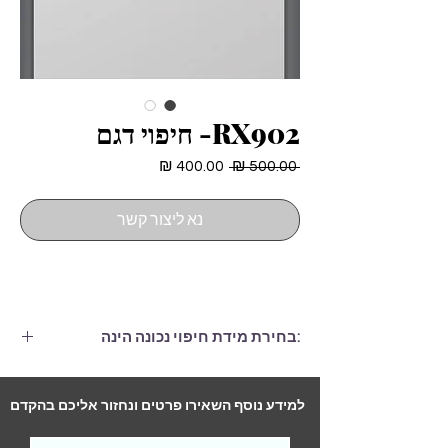
RX902- חיפוי דגם
מחיר
מחיר
 ‏500.00 ‏₪ 
רגיל
מבצע
נא ליצור קשר
:בחירת מידת חיפוי נכונה הינה
חיפוי הגדול ממידות הדלת בלפחות 6
ס"מ, (גם ברוחב וגם בגובה.)
למידע נוסף השאירו פרטים ונחזור אליכם בהקדם
התקנה לדלת סטנדרטית (2 צדדים)-
290