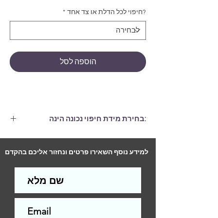
?חיפוי לכל הדלת או צד אחד
*
הוספה לסל
:בחירת מידת חיפוי נכונה הינה
חיפוי הגדול ממידות הדלת בלפחות 6
ס"מ, (גם ברוחב וגם בגובה.)
למידע נוסף השאירו פרטים ונחזור אליכם בהקדם
התקנה לדלת סטנדרטית (2 צדדים)-
290
ש"ח
התקנה לדלת סטנדרטית (צד אחד)-
200
ש"ח
עלות ההתקנה תשולם למתקין בסיום