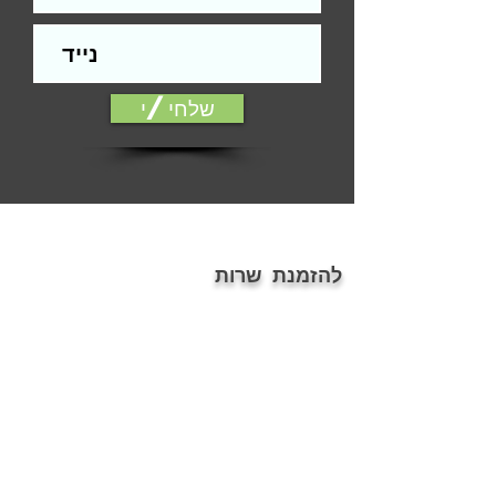
התקנה.
הפירזול בהדמיה להמחשה בלבד
אלמנטים כגון: עומק, צל, אלומיניום, עץ ,
זכוכית ועוד, הינם הדמיה בלבד.
שלחי/י
ייתכנו שינויים בין הגוון המוצג במסך לבין
המודפס
דלת סטנדרטית הינה דלת חלקה ללא
פגמים מהותיים, כגון: שקעים, בליטות,
שברים, שאינה תקינה ועוד... או דלת עץ
המחייבת הלבשת טפט בלבד.
ההתקנה אינה כוללת חיפוי משקופים
להזמנת שרות
(החלפת פירזול ניתן בתשלום נוסף).
פירוט תנאים נרחב/אחריות, על פי תקנון
054-7686076
האתר.
ontopoffice@gmail.com