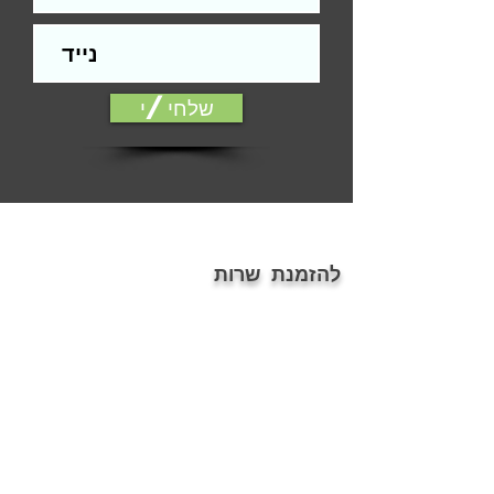
התקנה.
הפירזול בהדמיה להמחשה בלבד
אלמנטים כגון: עומק, צל, אלומיניום, עץ ,
זכוכית ועוד, הינם הדמיה בלבד.
שלחי/י
ייתכנו שינויים בין הגוון המוצג במסך לבין
המודפס
דלת סטנדרטית הינה דלת חלקה ללא
פגמים מהותיים, כגון: שקעים, בליטות,
שברים, שאינה תקינה ועוד... או דלת עץ
המחייבת הלבשת טפט בלבד.
ההתקנה אינה כוללת חיפוי משקופים
להזמנת שרות
(החלפת פירזול ניתן בתשלום נוסף).
פירוט תנאים נרחב/אחריות, על פי תקנון
054-7686076
האתר.
ontopoffice@gmail.com