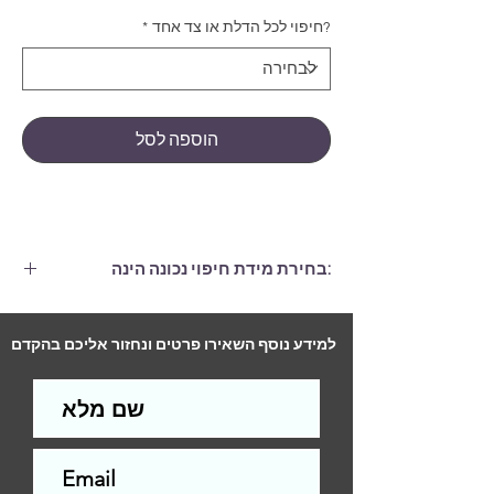
?חיפוי לכל הדלת או צד אחד
*
הוספה לסל
:בחירת מידת חיפוי נכונה הינה
חיפוי הגדול ממידות הדלת בלפחות 6
ס"מ, (גם ברוחב וגם בגובה.)
למידע נוסף השאירו פרטים ונחזור אליכם בהקדם
התקנה לדלת סטנדרטית (2 צדדים)-
290
ש"ח
התקנה לדלת סטנדרטית (צד אחד)-
200
ש"ח
עלות ההתקנה תשולם למתקין בסיום