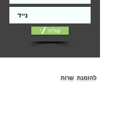
התקנה.
הפירזול בהדמיה להמחשה בלבד
אלמנטים כגון: עומק, צל, אלומיניום, עץ ,
זכוכית ועוד, הינם הדמיה בלבד.
שלחי/י
ייתכנו שינויים בין הגוון המוצג במסך לבין
המודפס
דלת סטנדרטית הינה דלת חלקה ללא
פגמים מהותיים, כגון: שקעים, בליטות,
שברים, שאינה תקינה ועוד... או דלת עץ
המחייבת הלבשת טפט בלבד.
ההתקנה אינה כוללת חיפוי משקופים
להזמנת שרות
(החלפת פירזול ניתן בתשלום נוסף).
פירוט תנאים נרחב/אחריות, על פי תקנון
054-7686076
האתר.
ontopoffice@gmail.com