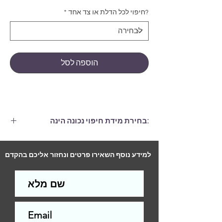
?חיפוי לכל הדלת או צד אחד
*
הוספה לסל
:בחירת מידת חיפוי נכונה הינה
חיפוי הגדול ממידות הדלת בלפחות 6
ס"מ, (גם ברוחב וגם בגובה.)
למידע נוסף השאירו פרטים ונחזור אליכם בהקדם
התקנה לדלת סטנדרטית (2 צדדים)-
290
ש"ח
התקנה לדלת סטנדרטית (צד אחד)-
200
ש"ח
עלות ההתקנה תשולם למתקין בסיום