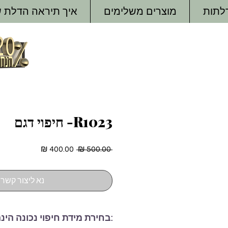
דלתות
מוצרים משלימים
איך תיראה הדלת 
R1023- חיפוי דגם
מחיר
מחיר
 ‏500.00 ‏₪ 
רגיל
מבצע
נא ליצור קשר
:בחירת מידת חיפוי נכונה הינ