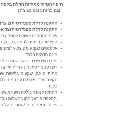
(גם ברוחב וגם בגובה.)
התקנה לדלת סטנדרטית (2 צדדים)-
התקנה לדלת סטנדרטית (צד אח
עלות ההתקנה תשולם למתקין בסי
הפירזול בהדמיה להמחשה בלבד
אלמנטים כגון: עומק, צל, אלומיניום,
הינם הדמיה בלבד.
ייתכנו שינויים בין הגוון המוצג ב
דלת סטנדרטית הינה דלת חלקה ל
מהותיים, כגון: שקעים, בליטות, ש
תקינה ועוד... או דלת עץ המחייב
בלבד.
ההתקנה אינה כוללת חיפוי 
(החלפת פירזול ניתן בתשלום נוסף)
פירוט תנאים נרחב/אחריות, על פי