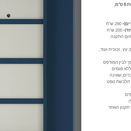
חיפוי הגדול ממידות הדלת בלפחות 6 ס"מ,
290 ש"ח
ד)-
200 ש"ח
ום התקנה.
 עץ , זכוכית ועוד,
מסך לבין המודפס
לא פגמים
ברים, שאינה
ת הלבשת טפט
משקופים
.
 תקנון האתר.