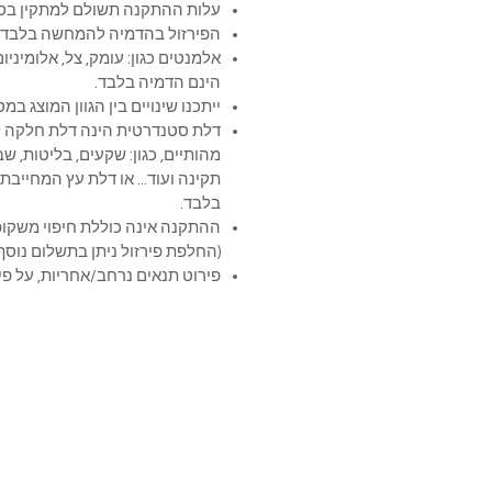
עלות ההתקנה תשולם למתקין בסי
הפירזול בהדמיה להמחשה בלבד
אלמנטים כגון: עומק, צל, אלומיניום,
הינם הדמיה בלבד.
ייתכנו שינויים בין הגוון המוצג ב
דלת סטנדרטית הינה דלת חלקה ל
מהותיים, כגון: שקעים, בליטות, ש
תקינה ועוד... או דלת עץ המחייב
בלבד.
ההתקנה אינה כוללת חיפוי 
(החלפת פירזול ניתן בתשלום נוסף)
פירוט תנאים נרחב/אחריות, על פי