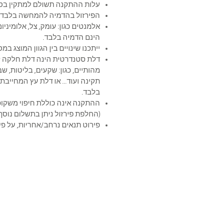
עלות ההתקנה תשולם למתקין בסי
הפירזול בהדמיה להמחשה בלבד
אלמנטים כגון: עומק, צל, אלומיניום,
הינם הדמיה בלבד.
ייתכנו שינויים בין הגוון המוצג ב
דלת סטנדרטית הינה דלת חלקה ל
מהותיים, כגון: שקעים, בליטות, ש
תקינה ועוד... או דלת עץ המחייב
בלבד.
ההתקנה אינה כוללת חיפוי 
(החלפת פירזול ניתן בתשלום נוסף)
פירוט תנאים נרחב/אחריות, על פי