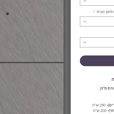
 לתוך הבית
*
ה
חיפוי הגדול ממידות הדלת בלפחות 6 ס"מ,
290 ש"ח
ד)-
200 ש"ח