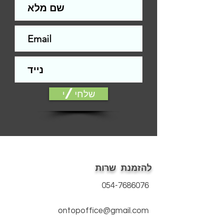
ש"ח
התקנה לדלת סטנדרטית (צד אחד)-
200
ש"ח
עלות ההתקנה תשולם למתקין בסיום
התקנה.
הפירזול בהדמיה להמחשה בלבד
אלמנטים כגון: עומק, צל, אלומיניום, עץ ,
זכוכית ועוד, הינם הדמיה בלבד.
שלחי/י
ייתכנו שינויים בין הגוון המוצג במסך לבין
המודפס
דלת סטנדרטית הינה דלת חלקה ללא
פגמים מהותיים, כגון: שקעים, בליטות,
שברים, שאינה תקינה ועוד... או דלת עץ
המחייבת הלבשת טפט בלבד.
ההתקנה אינה כוללת חיפוי משקופים
להזמנת שרות
(החלפת פירזול ניתן בתשלום נוסף).
פירוט תנאים נרחב/אחריות, על פי תקנון
054-7686076
האתר.
ontopoffice@gmail.com