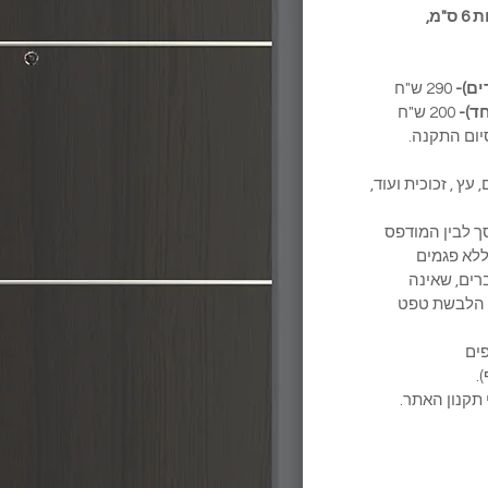
חיפוי הגדול ממידות הדלת בלפחות 6 ס"מ,
290 ש"ח
ד)-
200 ש"ח
ום התקנה.
 עץ , זכוכית ועוד,
מסך לבין המודפס
לא פגמים
ברים, שאינה
ת הלבשת טפט
משקופים
.
 תקנון האתר.