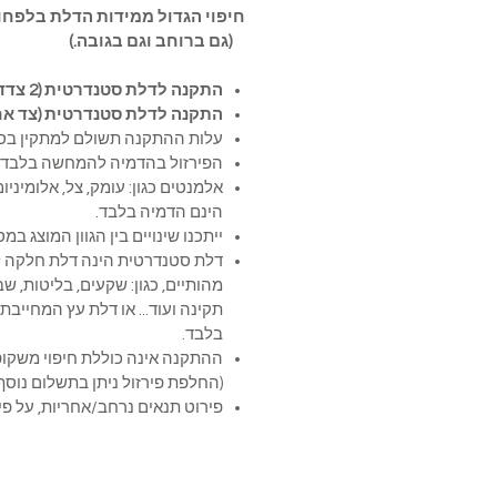
(גם ברוחב וגם בגובה.)
התקנה לדלת סטנדרטית (2 צדדים)-
התקנה לדלת סטנדרטית (צד אח
עלות ההתקנה תשולם למתקין בסי
הפירזול בהדמיה להמחשה בלבד
אלמנטים כגון: עומק, צל, אלומיניום,
הינם הדמיה בלבד.
ייתכנו שינויים בין הגוון המוצג ב
דלת סטנדרטית הינה דלת חלקה ל
מהותיים, כגון: שקעים, בליטות, ש
תקינה ועוד... או דלת עץ המחייב
בלבד.
ההתקנה אינה כוללת חיפוי 
(החלפת פירזול ניתן בתשלום נוסף)
פירוט תנאים נרחב/אחריות, על פי