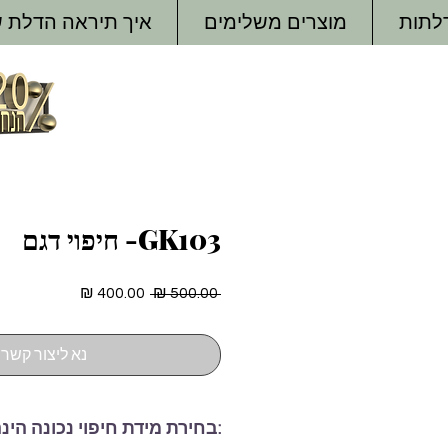
דלתות
מוצרים משלימים
איך תיראה הדלת 
GK103- חיפוי דגם
מחיר
מחיר
 ‏500.00 ‏₪ 
רגיל
מבצע
נא ליצור קשר
:בחירת מידת חיפוי נכונה הינ