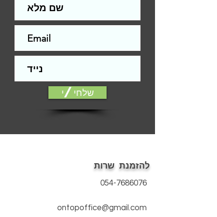
ש"ח
התקנה לדלת סטנדרטית (צד אחד)-
200
ש"ח
עלות ההתקנה תשולם למתקין בסיום
התקנה.
הפירזול בהדמיה להמחשה בלבד
אלמנטים כגון: עומק, צל, אלומיניום, עץ ,
זכוכית ועוד, הינם הדמיה בלבד.
שלחי/י
ייתכנו שינויים בין הגוון המוצג במסך לבין
המודפס
דלת סטנדרטית הינה דלת חלקה ללא
פגמים מהותיים, כגון: שקעים, בליטות,
שברים, שאינה תקינה ועוד... או דלת עץ
המחייבת הלבשת טפט בלבד.
ההתקנה אינה כוללת חיפוי משקופים
להזמנת שרות
(החלפת פירזול ניתן בתשלום נוסף).
פירוט תנאים נרחב/אחריות, על פי תקנון
054-7686076
האתר.
ontopoffice@gmail.com