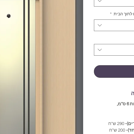
 לתוך הבית
*
ה
חיפוי הגדול ממידות הדלת בלפחות 6 ס"מ,
290 ש"ח
ד)-
200 ש"ח