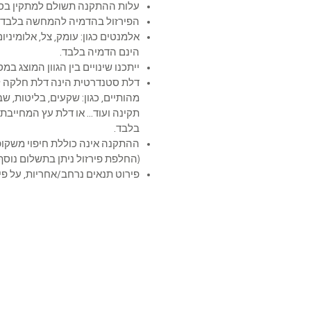
עלות ההתקנה תשולם למתקין בסי
הפירזול בהדמיה להמחשה בלבד
אלמנטים כגון: עומק, צל, אלומיניום,
הינם הדמיה בלבד.
ייתכנו שינויים בין הגוון המוצג ב
דלת סטנדרטית הינה דלת חלקה ל
מהותיים, כגון: שקעים, בליטות, ש
תקינה ועוד... או דלת עץ המחייב
בלבד.
ההתקנה אינה כוללת חיפוי 
(החלפת פירזול ניתן בתשלום נוסף)
פירוט תנאים נרחב/אחריות, על פי