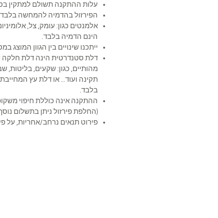
עלות ההתקנה תשולם למתקין בסי
הפירזול בהדמיה להמחשה בלבד
אלמנטים כגון: עומק, צל, אלומיניום,
הינם הדמיה בלבד.
ייתכנו שינויים בין הגוון המוצג ב
דלת סטנדרטית הינה דלת חלקה ל
מהותיים, כגון: שקעים, בליטות, ש
תקינה ועוד... או דלת עץ המחייב
בלבד.
ההתקנה אינה כוללת חיפוי 
(החלפת פירזול ניתן בתשלום נוסף)
פירוט תנאים נרחב/אחריות, על פי