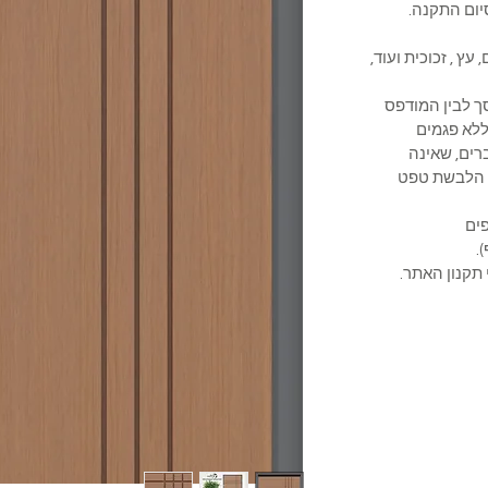
ום התקנה.
 עץ , זכוכית ועוד,
מסך לבין המודפס
לא פגמים
ברים, שאינה
ת הלבשת טפט
משקופים
.
 תקנון האתר.