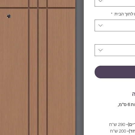
 לתוך הבית
*
ה
חיפוי הגדול ממידות הדלת בלפחות 6 ס"מ,
290 ש"ח
ד)-
200 ש"ח