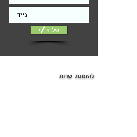
התקנה.
הפירזול בהדמיה להמחשה בלבד
אלמנטים כגון: עומק, צל, אלומיניום, עץ ,
זכוכית ועוד, הינם הדמיה בלבד.
שלחי/י
ייתכנו שינויים בין הגוון המוצג במסך לבין
המודפס
דלת סטנדרטית הינה דלת חלקה ללא
פגמים מהותיים, כגון: שקעים, בליטות,
שברים, שאינה תקינה ועוד... או דלת עץ
המחייבת הלבשת טפט בלבד.
ההתקנה אינה כוללת חיפוי משקופים
להזמנת שרות
(החלפת פירזול ניתן בתשלום נוסף).
פירוט תנאים נרחב/אחריות, על פי תקנון
054-7686076
האתר.
ontopoffice@gmail.com