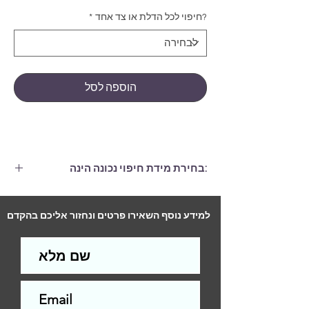
?חיפוי לכל הדלת או צד אחד
*
הוספה לסל
:בחירת מידת חיפוי נכונה הינה
חיפוי הגדול ממידות הדלת בלפחות 6
ס"מ, (גם ברוחב וגם בגובה.)
למידע נוסף השאירו פרטים ונחזור אליכם בהקדם
התקנה לדלת סטנדרטית (2 צדדים)-
290
ש"ח
התקנה לדלת סטנדרטית (צד אחד)-
200
ש"ח
עלות ההתקנה תשולם למתקין בסיום