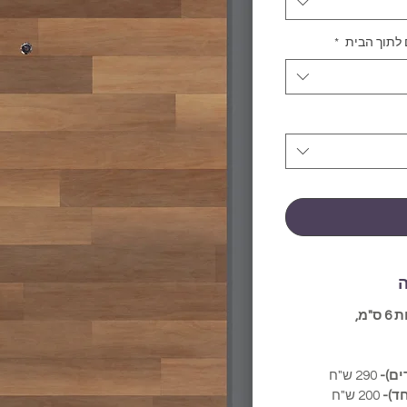
 לתוך הבית
*
ה
חיפוי הגדול ממידות הדלת בלפחות 6 ס"מ,
290 ש"ח
ד)-
200 ש"ח