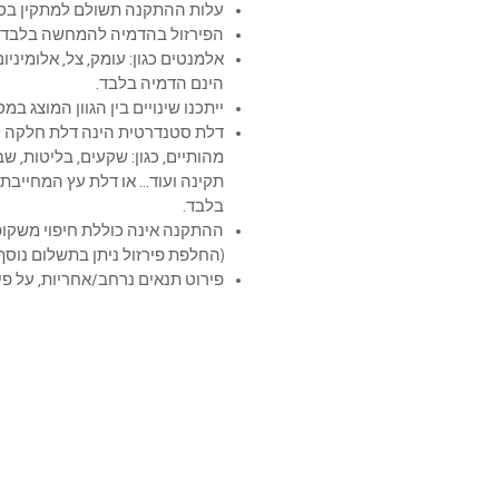
עלות ההתקנה תשולם למתקין בסי
הפירזול בהדמיה להמחשה בלבד
אלמנטים כגון: עומק, צל, אלומיניום,
הינם הדמיה בלבד.
ייתכנו שינויים בין הגוון המוצג ב
דלת סטנדרטית הינה דלת חלקה ל
מהותיים, כגון: שקעים, בליטות, ש
תקינה ועוד... או דלת עץ המחייב
בלבד.
ההתקנה אינה כוללת חיפוי 
(החלפת פירזול ניתן בתשלום נוסף)
פירוט תנאים נרחב/אחריות, על פי