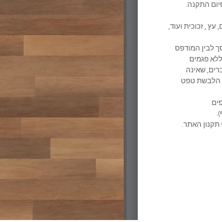
ום התקנה.
 עץ , זכוכית ועוד,
מסך לבין המודפס
לא פגמים
ברים, שאינה
ת הלבשת טפט
משקופים
.
 תקנון האתר.