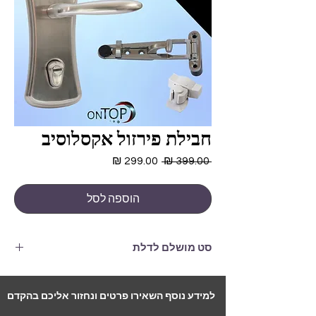
חבילת פירזול אקסלוסיב
מחיר
מחיר
 ‏399.00 ‏₪ 
רגיל
מבצע
הוספה לסל
סט מושלם לדלת
סט ידיות "גיטרה" מעוצבות כרום
עינית דמוי כרום
למידע נוסף השאירו פרטים ונחזור אליכם בהקדם
סוגר עליון איכותי כרום