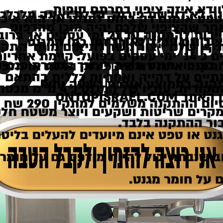
סרטון
אייל