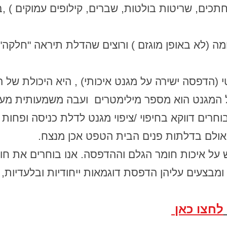
חתכים, שריטות בולטות, שברים, קילופים עמוקים ) ,
ה (לא באופן מוגזם ) ורוצים שהדלת תיראה "חלקה
טי (הדפסה ישירה על מגנט איכותי) , היא היכולת של
של המגנט הוא מספר מילימטרים ועבה משמעותית מ
חרים דווקא בחיפוי /ציפוי מגנט לדלת כניסה ופחו
ולם בדלתות פנים הבית הטפט אכן מנצח.
ON  שמים דגש על איכות חומר הגלם וההדפסה. אנו בוחרים את
 ומבצעים עליהן הדפסת דוגמאות ייחודיות ובלעדיות,
לחצו כאן