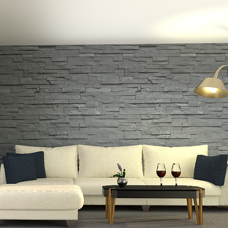
:למה לשדרג את הדלת
החזון שלנו התחיל מהרצון להיות הכי טובי
עותנו
נובעת מהיכולת ליישם זאת.
העשייה שלנו מונעת מהצורך לתת פתרון איכ
המעוניינים לשדרג את דלתם,
בחרנו את חו
והאיכותיים שיש.
יצרנו דוגמאות רבות של חיפויים מעוצבים 
גייסנו והכשרנו מתקינים מנוסים וקבועים 
שירות אדיב.
אנחנו מודעים לכך, שהמשך הצלחתנו תהיה
הטוב שנספק לך ומהמלצותיך.
שיבחנו את כל המרכיבים שיהפכו את הד
ובמחיר שווה לכל כיס.
נשמח לעמוד לרשותך,