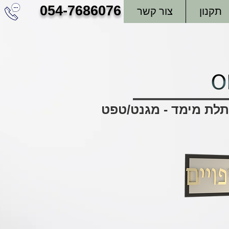
054-7686076
תקנון
צור קשר
בתלת מימד - מגנט/טפט